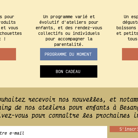
s pour
Un programme varié et
Un es
roduits
évolutif d'ateliers pour
dégust
 et vous
enfants, et des rendez-vous
boissons
chouettes
collectifs ou individuels
et petit
x !
pour accompagner la
tous
parentalité.
PROGRAMME DU MOMENT
BON CADEAU
ouhaitez recevoir nos nouvelles, et notam
ning de nos a
teliers pour enfants à Besan
ivez-vous pour connaître les prochaines i
S'inscr