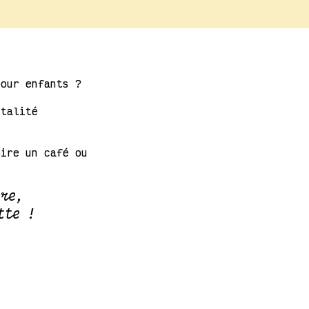
 pour
enfants
?
ntalité
ire un café ou
ore,
te !​