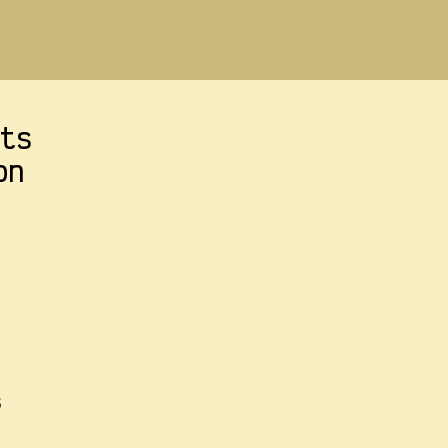
ts
çon
s