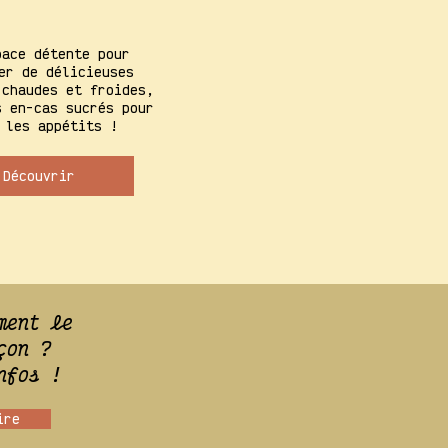
pace détente pour
er de délicieuses
 chaudes et froides,
s en-cas sucrés pour
 les appétits !
Découvrir
ment le
çon ?
nfos !
ire