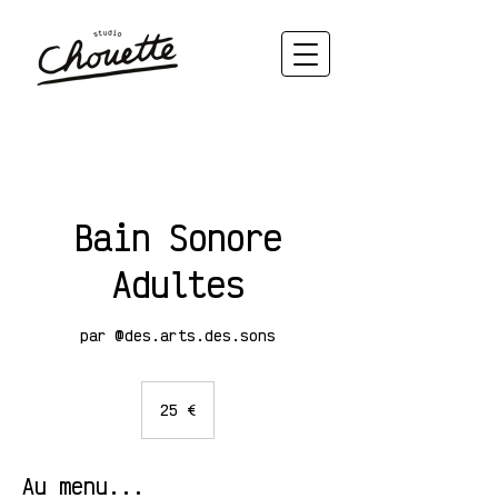
Bain Sonore
Adultes
par @des.arts.des.sons
25
euros
25 €
Au menu...