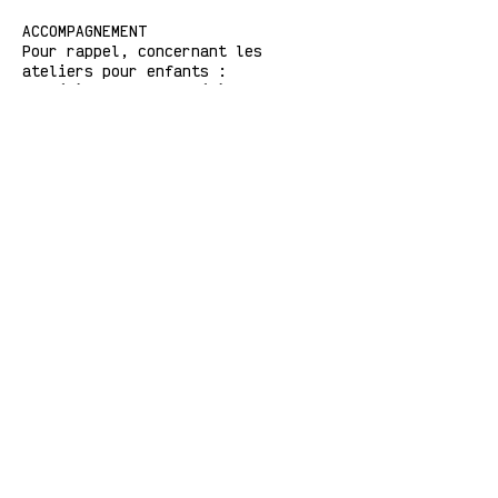
ACCOMPAGNEMENT
Pour rappel, concernant les
ateliers pour enfants :
- un(e) accompagnant(e) doit être
présent(e) dans la salle d'atelier
pour les moins de 3 ans.
- un(e) accompagnant(e) doit être
présent(e) au Studio Chouette (par
exemple dans notre espace détente)
pendant la durée de l'atelier pour
les plus de 3 ans.
Encore merci et hâte de vous
accueillir !
Les ateliers enfants